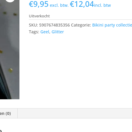
€
9,95
€
12,04
excl. btw.
incl. btw
Uitverkocht
SKU:
5907674835356
Categorie:
Bikini party collecti
Tags:
Geel
,
Glitter
en (0)
e