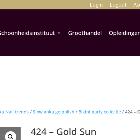
Login
Logout
Ac
Schoonheidsinstituut
Groothandel
Opleidinge
ka Nail trends
/
Slowianka gelpolish
/
Bikini party collectie
/ 424 – 
424 – Gold Sun