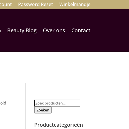
count
Password Reset
Winkelmandje
n
Beauty Blog
Over ons
Contact
Zoeken
Gold
naar:
Zoeken
Productcategorieën