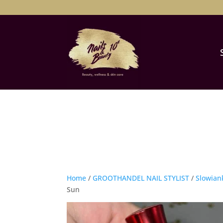
Home
/
GROOTHANDEL NAIL STYLIST
/
Slowian
Sun