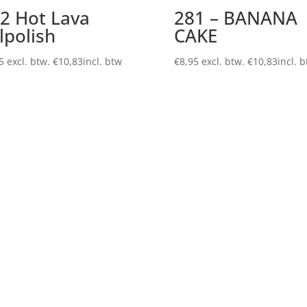
2 Hot Lava
281 – BANANA
lpolish
CAKE
5
excl. btw.
€
10,83
incl. btw
€
8,95
excl. btw.
€
10,83
incl. 