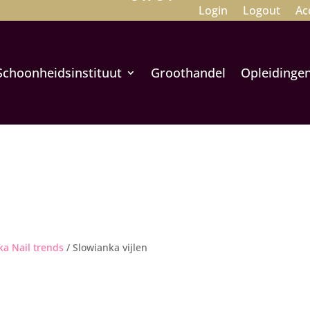
Login
Logout
Ac
Schoonheidsinstituut
Groothandel
Opleidinge
ka Nail trends
/ Slowianka vijlen