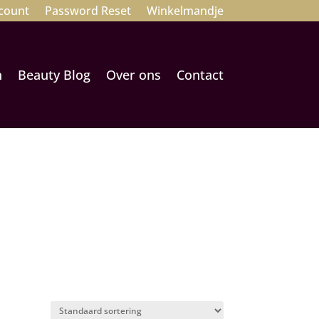
count
Password Reset
Winkelmandje
n
Beauty Blog
Over ons
Contact