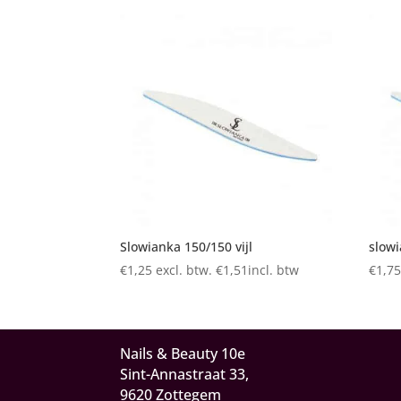
Slowianka 150/150 vijl
slowi
€
1,25
excl. btw.
€
1,51
incl. btw
€
1,7
Nails & Beauty 10e
Sint-Annastraat 33,
9620 Zottegem