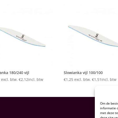
anka 180/240 vijl
Slowianka vijl 100/100
5
excl. btw.
€
2,12
incl. btw
€
1,25
excl. btw.
€
1,51
incl. btw
Om de beste
informatie 
met deze te
deze site v