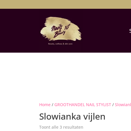
Home
/
GROOTHANDEL NAIL STYLIST
/
Slowian
Slowianka vijlen
Toont alle 3 resultaten