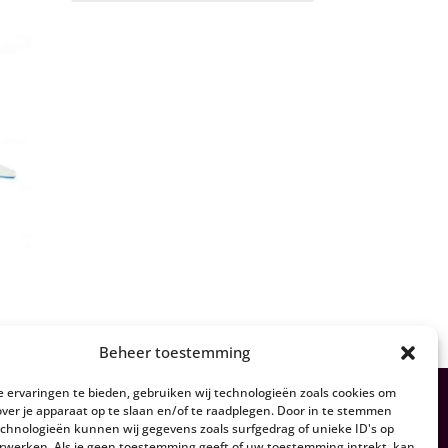
Beheer toestemming
 ervaringen te bieden, gebruiken wij technologieën zoals cookies om
over je apparaat op te slaan en/of te raadplegen. Door in te stemmen
chnologieën kunnen wij gegevens zoals surfgedrag of unieke ID's op
erwerken. Als je geen toestemming geeft of uw toestemming intrekt, kan