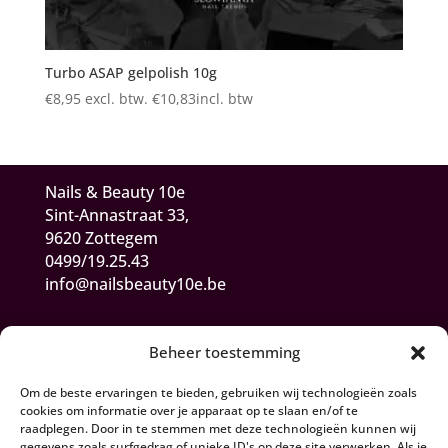
Turbo ASAP gelpolish 10g
€
8,95
excl. btw.
€
10,83
incl. btw
Nails & Beauty 10e
Sint-Annastraat 33,
9620 Zottegem
0499/19.25.43
info@nailsbeauty10e.be
Beheer toestemming
Om de beste ervaringen te bieden, gebruiken wij technologieën zoals
cookies om informatie over je apparaat op te slaan en/of te
raadplegen. Door in te stemmen met deze technologieën kunnen wij
gegevens zoals surfgedrag of unieke ID's op deze site verwerken. Als je