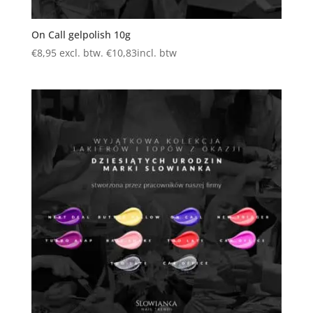
On Call gelpolish 10g
€
8,95
excl. btw.
€
10,83
incl. btw