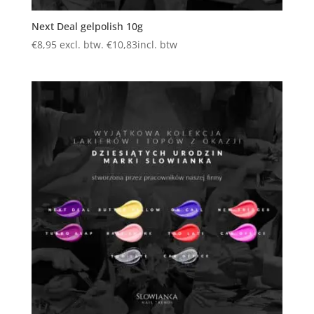
Next Deal gelpolish 10g
€
8,95
excl. btw.
€
10,83
incl. btw