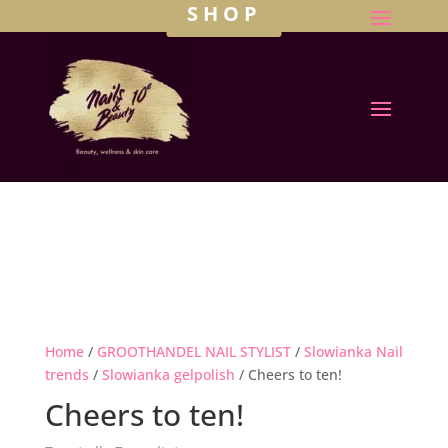
SHOP
Home
/
GROOTHANDEL NAIL STYLIST
/
Slowianka Nail
trends
/
Slowianka gelpolish
/ Cheers to ten!
Cheers to ten!