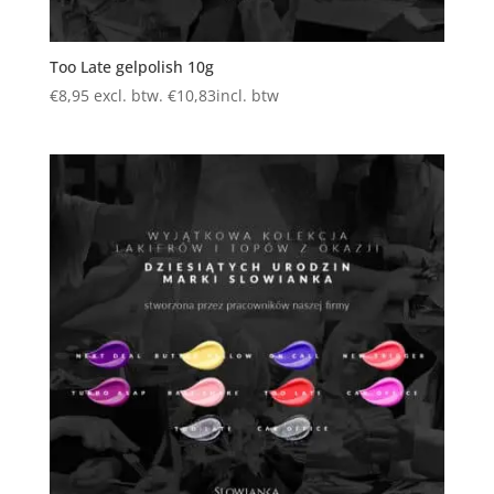
Too Late gelpolish 10g
€
8,95
excl. btw.
€
10,83
incl. btw