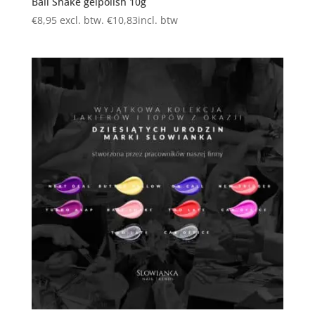
Bali Shake gelpolish 10g
€
8,95
excl. btw.
€
10,83
incl. btw