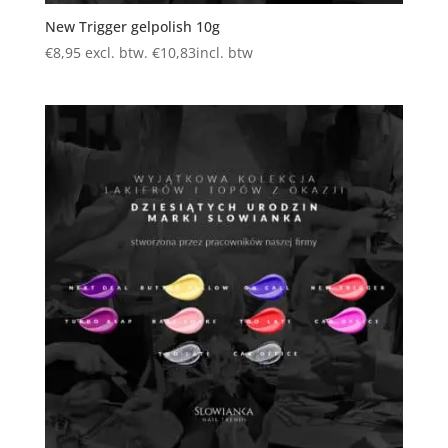
New Trigger gelpolish 10g
€
8,95
excl. btw.
€
10,83
incl. btw