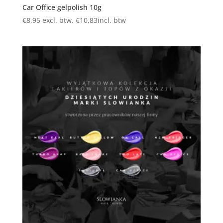
Car Office gelpolish 10g
€
8,95
excl. btw.
€
10,83
incl. btw