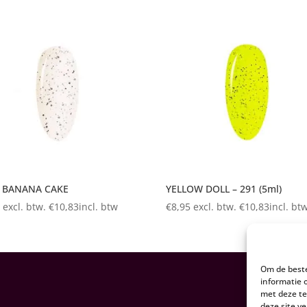
– BANANA CAKE
YELLOW DOLL – 291 (5ml)
5
excl. btw.
€
10,83
incl. btw
€
8,95
excl. btw.
€
10,83
incl. bt
Om de beste
informatie 
met deze te
deze site v