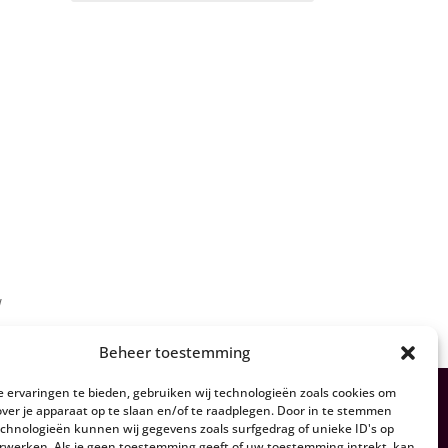
w
Beheer toestemming
 ervaringen te bieden, gebruiken wij technologieën zoals cookies om
over je apparaat op te slaan en/of te raadplegen. Door in te stemmen
chnologieën kunnen wij gegevens zoals surfgedrag of unieke ID's op
erwerken. Als je geen toestemming geeft of uw toestemming intrekt, kan