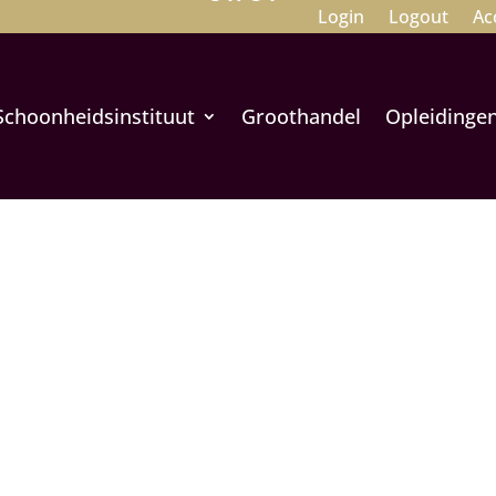
Login
Logout
Ac
Schoonheidsinstituut
Groothandel
Opleidinge