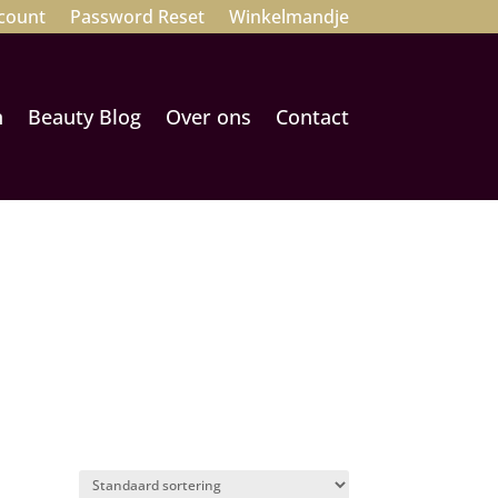
count
Password Reset
Winkelmandje
n
Beauty Blog
Over ons
Contact