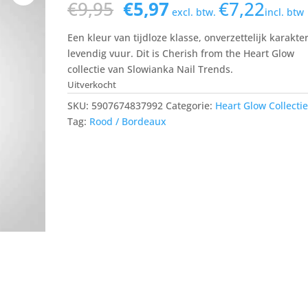
Oorspronkelijke
Huidige
€
9,95
€
5,97
€
7,22
excl. btw.
incl. btw
prijs
prijs
was:
is:
Een kleur van tijdloze klasse, onverzettelijk karakte
€9,95.
€5,97.
levendig vuur. Dit is Cherish from the Heart Glow
collectie van Slowianka Nail Trends.
Uitverkocht
SKU:
5907674837992
Categorie:
Heart Glow Collecti
Tag:
Rood / Bordeaux