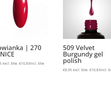
owianka | 270
509 Velvet
NICE
Burgundy gel
polish
5
excl. btw.
€
10,83
incl. btw
€
8,95
excl. btw.
€
10,83
incl. 