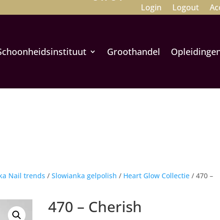
Login
Logout
Ac
Schoonheidsinstituut
Groothandel
Opleidinge
ka Nail trends
/
Slowianka gelpolish
/
Heart Glow Collectie
/ 470 –
470 – Cherish