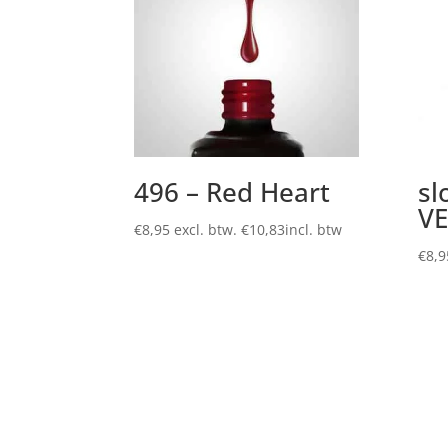
496 – Red Heart
sl
VE
€
8,95
excl. btw.
€
10,83
incl. btw
€
8,9