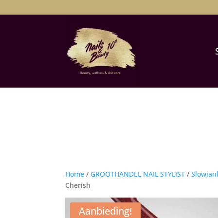
Home
/
GROOTHANDEL NAIL STYLIST
/
Slowian
Cherish
Aanbieding!