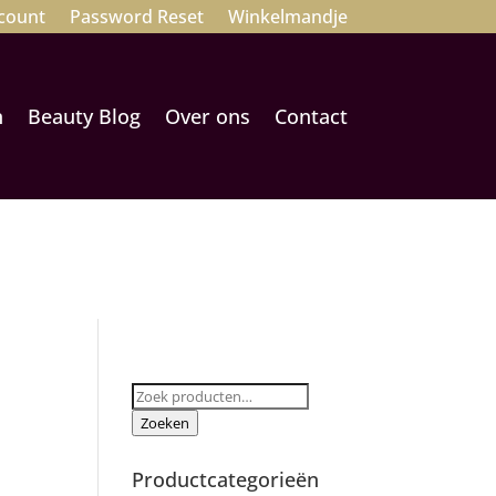
count
Password Reset
Winkelmandje
n
Beauty Blog
Over ons
Contact
Zoeken
naar:
Zoeken
Productcategorieën