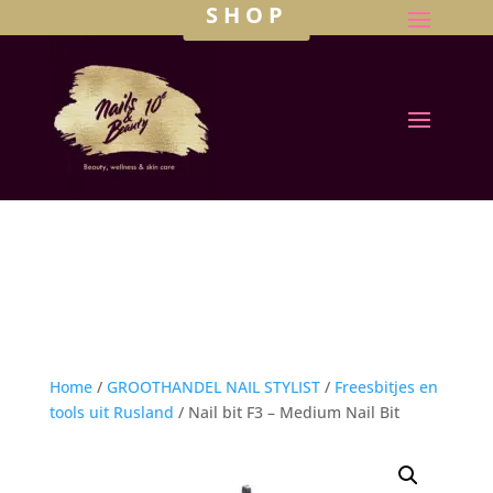
SHOP
Home
/
GROOTHANDEL NAIL STYLIST
/
Freesbitjes en
tools uit Rusland
/ Nail bit F3 – Medium Nail Bit