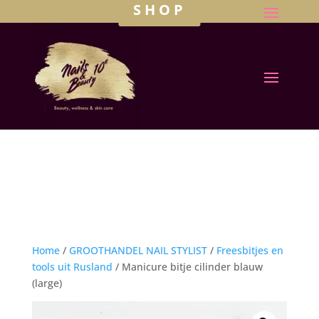
SHOP
Home
/
GROOTHANDEL NAIL STYLIST
/
Freesbitjes en
tools uit Rusland
/ Manicure bitje cilinder blauw
(large)