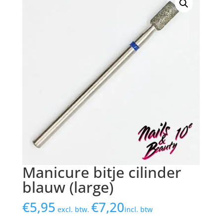
Manicure bitje cilinder
blauw (large)
€
5,95
€
7,20
excl. btw.
incl. btw