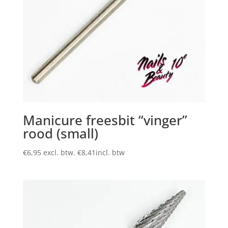
Manicure freesbit “vinger”
rood (small)
€
6,95
excl. btw.
€
8,41
incl. btw