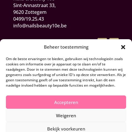
Sint-Annastraat 33,
9620 Zottegem
0499/19.25.43
info@nailsbeauty10e.be
Beheer toestemming
Om de beste ervaringen te bieden, gebruiken wij technologieën zoals
cookies om informatie over je apparaat op te slaan en/of te
raadplegen. Door in te stemmen met deze technologieën kunnen wij
gegevens zoals surfgedrag of unieke ID's op deze site verwerken. Als je
Algemene Voorwaarden
geen toestemming geeft of uw toestemming intrekt, kan dit een
nadelige invloed hebben op bepaalde functies en mogelijkheden.
Herroepen en retourneren
Accepteren
Privacy- en cookiebeleid
Weigeren
© 2026 Nails & Beauty 10e - BE0844.166.254
Bekijk voorkeuren