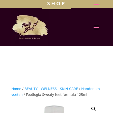
SHOP
Home
/
BEAUTY - WELNESS - SKIN CARE
/
Handen en
voeten
/ Footlogix Sweaty feet formula 125ml