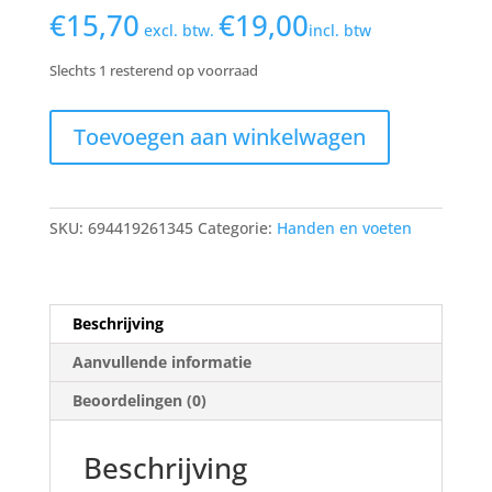
€
15,70
€
19,00
excl. btw.
incl. btw
Slechts 1 resterend op voorraad
Footlogix
Toevoegen aan winkelwagen
Sweaty
feet
formula
125ml
SKU:
694419261345
Categorie:
Handen en voeten
aantal
Beschrijving
Aanvullende informatie
Beoordelingen (0)
Beschrijving