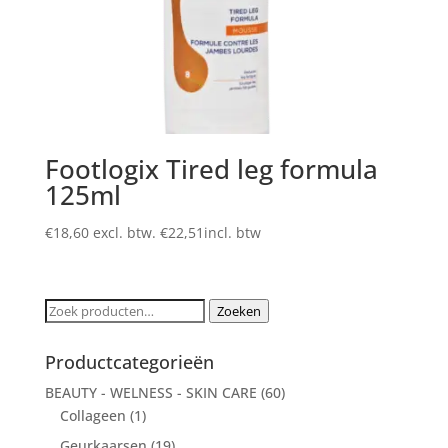
Footlogix Tired leg formula
125ml
€
18,60
excl. btw.
€
22,51
incl. btw
Zoeken
Zoeken
naar:
Productcategorieën
BEAUTY - WELNESS - SKIN CARE
(60)
Collageen
(1)
Geurkaarsen
(19)