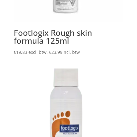
Footlogix Rough skin
formula 125ml
€
19,83
excl. btw.
€
23,99
incl. btw