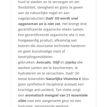
huid te voeden en te verzorgen en om
flexibiliteit, stevigheid en glans te geven
aan de natuurlijke nagel en aan
nagelproducten!
Dadi’ Oil wordt snel
opgenomen en is niet vet.
Het brengt drie
gecertificeerde organische olieën samen.
Een gecertificeerde organische olie is een
hoogwaardig product, afkomstig van
boeren die duurzame technieke hanteren
en geen kunstmatige mest of
bestrijdingsmiddelen
gebruiken.
Avocado
,
Olijf
en
Jojoba
olie
werken samen om te beschermen, te
hydrateren en te verzachten. Dadi’ Oil
bevat bovendien
Naturlijke Vitamine E
(dus
geen synthetisch tocopheryl acetaat) een
krachtige anti-oxident. Ten slotte zorgt
een
aromatisch mengsel van 21 essentiele
oliën
voor een aangename geur en een
heilzame, verjongende werking.