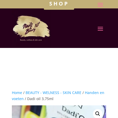
SHOP
Home
/
BEAUTY - WELNESS - SKIN CARE
/
Handen en
voeten
/ Dadi oil 3,75ml