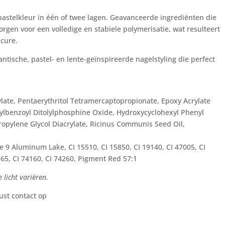
pastelkleur in één of twee lagen. Geavanceerde ingrediënten die
orgen voor een volledige en stabiele polymerisatie, wat resulteert
icure.
ntische, pastel- en lente-geïnspireerde nagelstyling die perfect
late, Pentaerythritol Tetramercaptopropionate, Epoxy Acrylate
thylbenzoyl Ditolylphosphine Oxide, Hydroxycyclohexyl Phenyl
ropylene Glycol Diacrylate, Ricinus Communis Seed Oil,
lue 9 Aluminum Lake, CI 15510, CI 15850, CI 19140, CI 47005, CI
565, CI 74160, CI 74260, Pigment Red 57:1
 licht variëren.
ust contact op