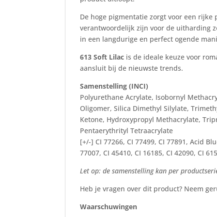
De hoge pigmentatie zorgt voor een rijke 
verantwoordelijk zijn voor de uitharding z
in een langdurige en perfect ogende man
613 Soft Lilac
is de ideale keuze voor roma
aansluit bij de nieuwste trends.
Samenstelling (INCI)
Polyurethane Acrylate, Isobornyl Methacry
Oligomer, Silica Dimethyl Silylate, Trime
Ketone, Hydroxypropyl Methacrylate, Trip
Pentaerythrityl Tetraacrylate
[+/-] CI 77266, CI 77499, CI 77891, Acid B
77007, CI 45410, CI 16185, CI 42090, CI 61
Let op: de samenstelling kan per productserie
Heb je vragen over dit product? Neem ger
Waarschuwingen