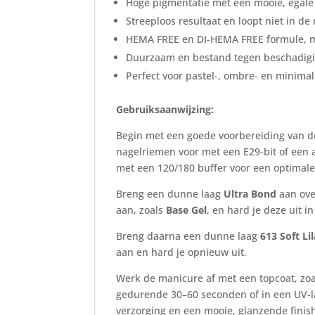
Hoge pigmentatie met een mooie, egale
Streeploos resultaat en loopt niet in d
HEMA FREE en DI-HEMA FREE formule, m
Duurzaam en bestand tegen beschadig
Perfect voor pastel-, ombre- en minimali
Gebruiksaanwijzing:
Begin met een goede voorbereiding van de 
nagelriemen voor met een E29-bit of een 
met een 120/180 buffer voor een optimale
Breng een dunne laag
Ultra Bond
aan ove
aan, zoals
Base Gel
, en hard je deze uit i
Breng daarna een dunne laag
613 Soft Li
aan en hard je opnieuw uit.
Werk de manicure af met een topcoat, zo
gedurende 30–60 seconden of in een UV-l
verzorging en een mooie, glanzende finis