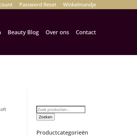
count
Password Reset
Winkelmandje
n
Beauty Blog
Over ons
Contact
Zoeken
Soft
naar:
Zoeken
Productcategorieën