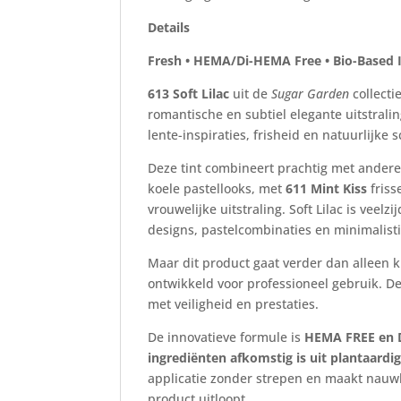
Details
Fresh • HEMA/Di-HEMA Free • Bio-Based 
613 Soft Lilac
uit de
Sugar Garden
collecti
romantische en subtiel elegante uitstrali
lente-inspiraties, frisheid en natuurlijke
Deze tint combineert prachtig met andere
koele pastellooks, met
611 Mint Kiss
friss
vrouwelijke uitstraling. Soft Lilac is veel
designs, pastelcombinaties en minimalistis
Maar dit product gaat verder dan alleen k
ontwikkeld voor professioneel gebruik. 
met veiligheid en prestaties.
De innovatieve formule is
HEMA FREE en 
ingrediënten afkomstig is uit plantaardi
applicatie zonder strepen en maakt nauw
product uitloopt.