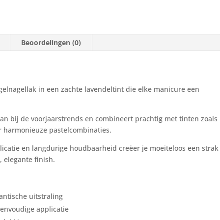
Beoordelingen (0)
gelnagellak in een zachte lavendeltint die elke manicure een
aan bij de voorjaars­trends en combineert prachtig met tinten zoals
or harmonieuze pastelcombinaties.
licatie en langdurige houdbaarheid creëer je moeiteloos een strak
 elegante finish.
antische uitstraling
eenvoudige applicatie