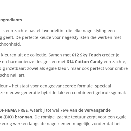
Ingredients
e is een zachte pastel lavendeltint die elke nagelstyling een
ng geeft. De perfecte keuze voor nagelstylisten die werken met
 schoonheid.
 kleuren uit de collectie. Samen met
612 Sky Touch
creëer je
e en harmonieuze designs en met
614 Cotton Candy
een zachte,
zijdig inzetbaar: zowel als egale kleur, maar ook perfect voor ombre
che nail art.
leur – het staat voor een geavanceerde formule, speciaal
Deze nieuwe generatie hybride lakken combineert gebruiksgemak
DI-HEMA FREE
, waarbij tot wel
76% van de vervangende
ge (BIO) bronnen
. De romige, zachte textuur zorgt voor een egale
keurig werken langs de nagelriemen mogelijk, zonder dat het