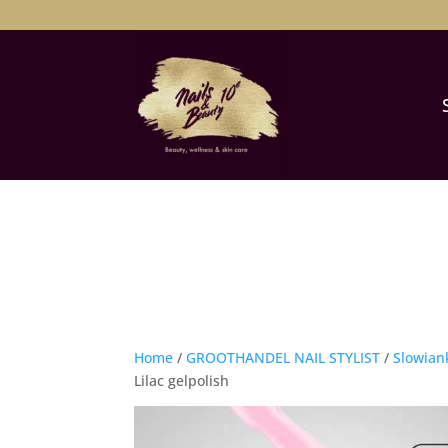
Home
/
GROOTHANDEL NAIL STYLIST
/
Slowian
Lilac gelpolish