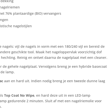
 dekking
e nagelriemen
et 76% plantaardige (BIO) vervangers
ingen
stische nagelstijlen
nagels: vijl de nagels in vorm met een 180/240 vijl en bereid de
andere geschikte tool. Maak het nageloppervlak voorzichtig dof
 hechting. Reinig en ontvet daarna de nagelplaat met een cleaner.
r de gehele nagelplaat. Vervolgens breng je een hybride basecoat
n de lamp.
lac
aan en hard uit. Indien nodig breng je een tweede dunne laag
als
Top Coat No Wipe
, en hard deze uit in een LED-lamp
amp gedurende 2 minuten. Sluit af met een nagelriemolie voor
h.