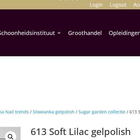
Login
Logout
Ac
Schoonheidsinstituut
Groothandel
Opleidinge
ka Nail trends
/
Slowianka gelpolish
/
Sugar garden collectie
/ 613 
613 Soft Lilac gelpolish