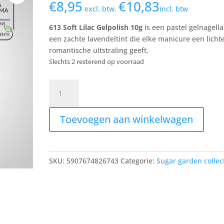
€
8,95
€
10,83
excl. btw.
incl. btw
613 Soft Lilac Gelpolish 10g
is een pastel gelnagella
een zachte lavendeltint die elke manicure een licht
romantische uitstraling geeft.
Slechts 2 resterend op voorraad
613
Soft
Lilac
Toevoegen aan winkelwagen
gelpolish
aantal
SKU:
5907674826743
Categorie:
Sugar garden collec