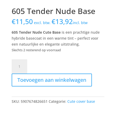
605 Tender Nude Base
€
11,50
€
13,92
excl. btw.
incl. btw
605 Tender Nude Cute Base
is een prachtige nude
hybride basecoat in een warme tint – perfect voor
een natuurlijke en elegante uitstraling.
Slechts 2 resterend op voorraad
605
Tender
Nude
Toevoegen aan winkelwagen
Base
aantal
SKU:
5907674826651
Categorie:
Cute cover base