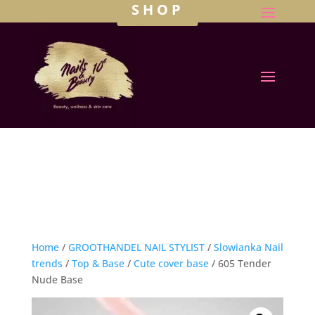
SHOP
Home
/
GROOTHANDEL NAIL STYLIST
/
Slowianka Nail
trends
/
Top & Base
/
Cute cover base
/ 605 Tender
Nude Base