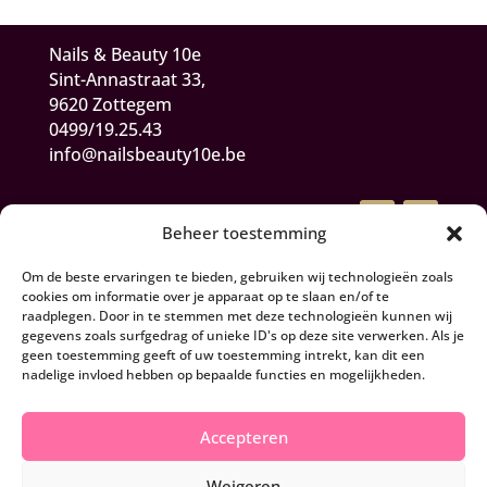
Nails & Beauty 10e
Sint-Annastraat 33,
9620 Zottegem
0499/19.25.43
info@nailsbeauty10e.be
Beheer toestemming
Om de beste ervaringen te bieden, gebruiken wij technologieën zoals
cookies om informatie over je apparaat op te slaan en/of te
raadplegen. Door in te stemmen met deze technologieën kunnen wij
gegevens zoals surfgedrag of unieke ID's op deze site verwerken. Als je
Algemene Voorwaarden
geen toestemming geeft of uw toestemming intrekt, kan dit een
nadelige invloed hebben op bepaalde functies en mogelijkheden.
Herroepen en retourneren
Accepteren
Privacy- en cookiebeleid
Weigeren