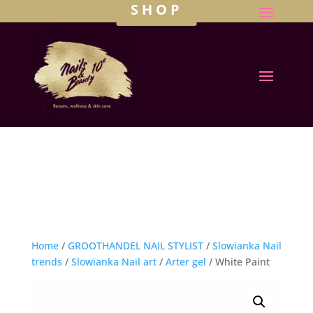
SHOP
Home
/
GROOTHANDEL NAIL STYLIST
/
Slowianka Nail
trends
/
Slowianka Nail art
/
Arter gel
/ White Paint