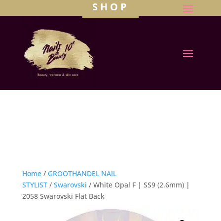
SHOP
Home
/
GROOTHANDEL NAIL
STYLIST
/
Swarovski
/ White Opal F | SS9 (2.6mm) |
2058 Swarovski Flat Back