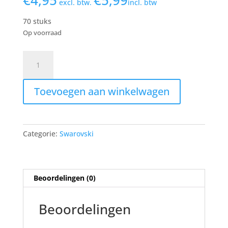
€
4,95
€
5,99
excl. btw.
incl. btw
70 stuks
Op voorraad
White
Opal
F
Toevoegen aan winkelwagen
|
SS9
(2.6mm)
|
Categorie:
Swarovski
2058
Swarovski
Flat
Back
Beoordelingen (0)
aantal
Beoordelingen