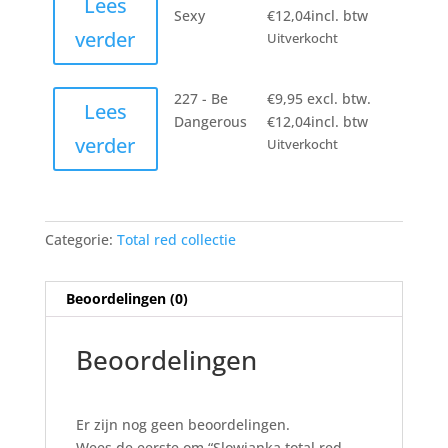
Lees
Sexy
€
12,04
incl. btw
verder
Uitverkocht
227 - Be
€
9,95
excl. btw.
Lees
Dangerous
€
12,04
incl. btw
verder
Uitverkocht
Categorie:
Total red collectie
Beoordelingen (0)
Beoordelingen
Er zijn nog geen beoordelingen.
Wees de eerste om “Slowianka total red