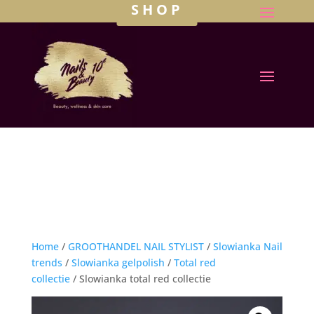
SHOP
Home
/
GROOTHANDEL NAIL STYLIST
/
Slowianka Nail
trends
/
Slowianka gelpolish
/
Total red
collectie
/ Slowianka total red collectie