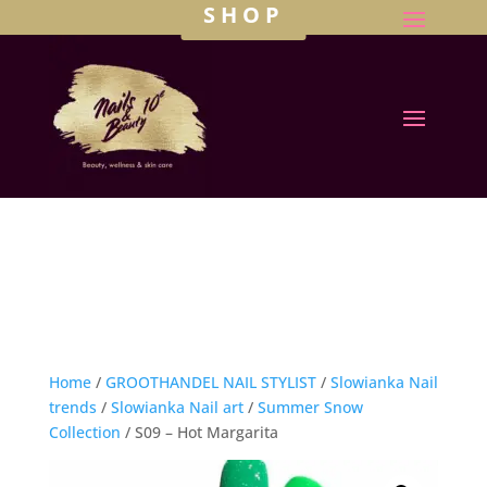
SHOP
Home
/
GROOTHANDEL NAIL STYLIST
/
Slowianka Nail
trends
/
Slowianka Nail art
/
Summer Snow
Collection
/ S09 – Hot Margarita