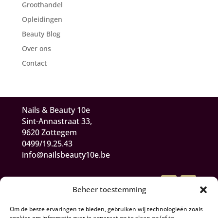
Groothandel
Opleidingen
Beauty Blog
Over ons
Contact
Nails & Beauty 10e
Sint-Annastraat 33,
9620 Zottegem
0499/19.25.43
info@nailsbeauty10e.be
Beheer toestemming
Om de beste ervaringen te bieden, gebruiken wij technologieën zoals
cookies om informatie over je apparaat op te slaan en/of te