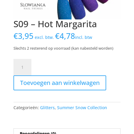
S09 – Hot Margarita
€
3,95
€
4,78
excl. btw.
incl. btw
Slechts 2 resterend op voorraad (kan nabesteld worden)
S09
-
Hot
Toevoegen aan winkelwagen
Margarita
aantal
Categorieën:
Glitters
,
Summer Snow Collection
Beoordelingen (0)