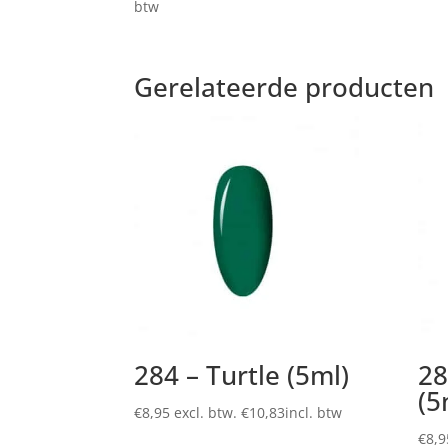
€3,95
btw
tot
€6,95
Gerelateerde producten
284 – Turtle (5ml)
28
(5
€
8,95
excl. btw.
€
10,83
incl. btw
€
8,9