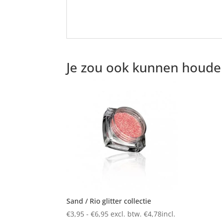
Je zou ook kunnen houde
Sand / Rio glitter collectie
Prijsklasse:
€
3,95
-
€
6,95
excl. btw.
€
4,78
incl.