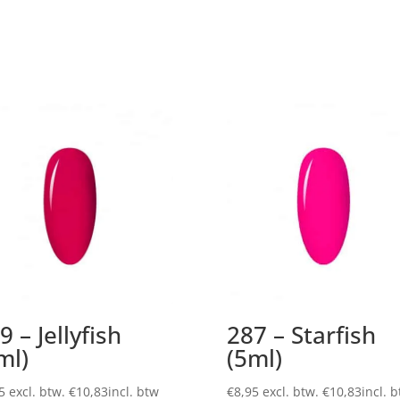
9 – Jellyfish
287 – Starfish
ml)
(5ml)
5
excl. btw.
€
10,83
incl. btw
€
8,95
excl. btw.
€
10,83
incl. 