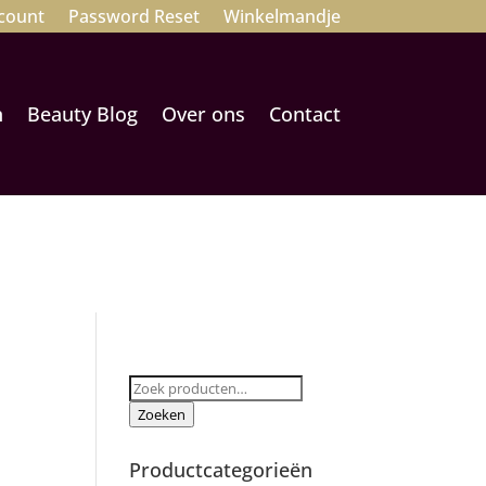
count
Password Reset
Winkelmandje
n
Beauty Blog
Over ons
Contact
Zoeken
naar:
Zoeken
Productcategorieën