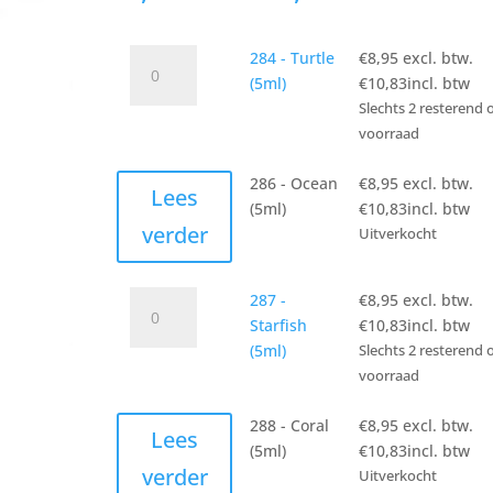
284
284 - Turtle
€
8,95
excl. btw.
-
(5ml)
€
10,83
incl. btw
Turtle
Slechts 2 resterend 
(5ml)
voorraad
aantal
286 - Ocean
€
8,95
excl. btw.
Lees
(5ml)
€
10,83
incl. btw
verder
Uitverkocht
287
287 -
€
8,95
excl. btw.
-
Starfish
€
10,83
incl. btw
Starfish
(5ml)
Slechts 2 resterend 
(5ml)
voorraad
aantal
288 - Coral
€
8,95
excl. btw.
Lees
(5ml)
€
10,83
incl. btw
verder
Uitverkocht