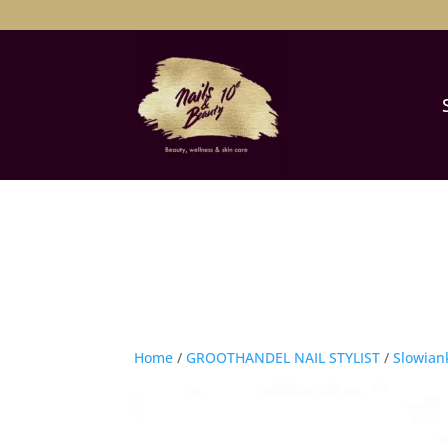
Home
/
GROOTHANDEL NAIL STYLIST
/
Slowian