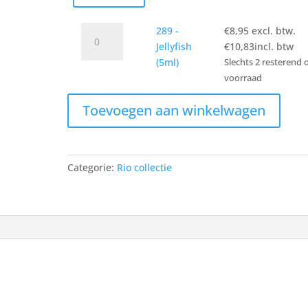
289
289 -
€
8,95
excl. btw.
-
Jellyfish
€
10,83
incl. btw
Jellyfish
(5ml)
Slechts 2 resterend 
(5ml)
voorraad
aantal
Toevoegen aan winkelwagen
Categorie:
Rio collectie