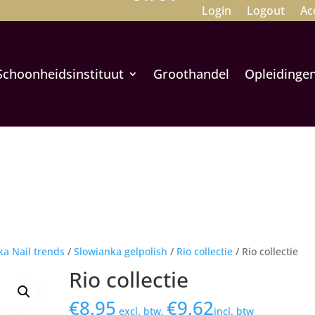
Login
Logout
Ac
Schoonheidsinstituut
Groothandel
Opleidinge
ka Nail trends
/
Slowianka gelpolish
/
Rio collectie
/ Rio collectie
Rio collectie
€
8,95
€
9,62
excl. btw.
incl. btw