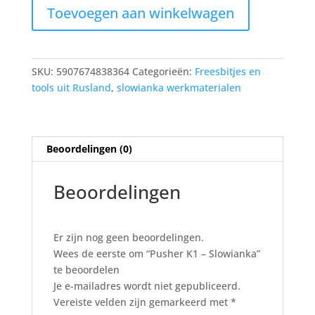
Pusher
Toevoegen aan winkelwagen
K1
-
Slowianka
aantal
SKU:
5907674838364
Categorieën:
Freesbitjes en
tools uit Rusland
,
slowianka werkmaterialen
Beoordelingen (0)
Beoordelingen
Er zijn nog geen beoordelingen.
Wees de eerste om “Pusher K1 – Slowianka”
te beoordelen
Je e-mailadres wordt niet gepubliceerd.
Vereiste velden zijn gemarkeerd met
*