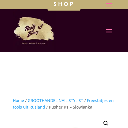
SHOP
Home
/
GROOTHANDEL NAIL STYLIST
/
Freesbitjes en
tools uit Rusland
/ Pusher K1 – Slowianka