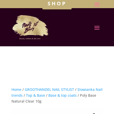
SHOP
Home
/
GROOTHANDEL NAIL STYLIST
/
Slowianka Nail
trends
/
Top & Base
/
Base & top coats
/ Poly Base
Natural Clear 10g