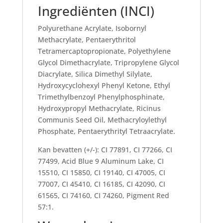
Ingrediënten (INCI)
Polyurethane Acrylate, Isobornyl
Methacrylate, Pentaerythritol
Tetramercaptopropionate, Polyethylene
Glycol Dimethacrylate, Tripropylene Glycol
Diacrylate, Silica Dimethyl Silylate,
Hydroxycyclohexyl Phenyl Ketone, Ethyl
Trimethylbenzoyl Phenylphosphinate,
Hydroxypropyl Methacrylate, Ricinus
Communis Seed Oil, Methacryloylethyl
Phosphate, Pentaerythrityl Tetraacrylate.
Kan bevatten (+/-): CI 77891, CI 77266, CI
77499, Acid Blue 9 Aluminum Lake, CI
15510, CI 15850, CI 19140, CI 47005, CI
77007, CI 45410, CI 16185, CI 42090, CI
61565, CI 74160, CI 74260, Pigment Red
57:1.