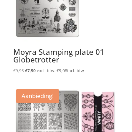
Moyra Stamping plate 01
Globetrotter
Oorspronkelijke
Huidige
€
9,95
€
7,50
excl. btw.
€
9,08
incl. btw
prijs
prijs
was:
is:
€9,95.
€7,50.
Aanbieding!