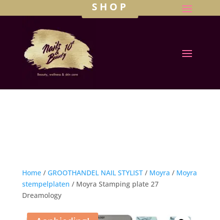
SHOP
Home
/
GROOTHANDEL NAIL STYLIST
/
Moyra
/
Moyra
stempelplaten
/ Moyra Stamping plate 27
Dreamology