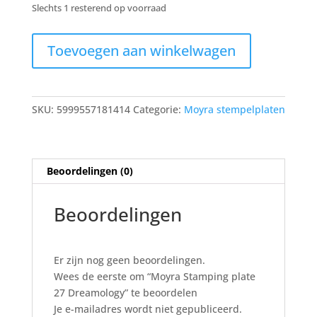
was:
is:
Slechts 1 resterend op voorraad
€9,95.
€7,50.
Moyra
Toevoegen aan winkelwagen
Stamping
plate
27
Dreamology
SKU:
5999557181414
Categorie:
Moyra stempelplaten
aantal
Beoordelingen (0)
Beoordelingen
Er zijn nog geen beoordelingen.
Wees de eerste om “Moyra Stamping plate
27 Dreamology” te beoordelen
Je e-mailadres wordt niet gepubliceerd.