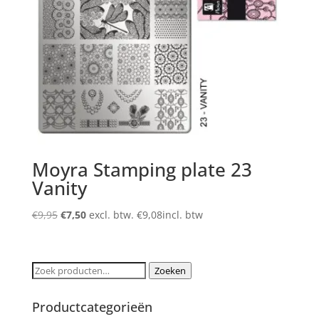
Moyra Stamping plate 23
Vanity
Oorspronkelijke
Huidige
€
9,95
€
7,50
excl. btw.
€
9,08
incl. btw
prijs
prijs
was:
is:
€9,95.
€7,50.
Zoeken
Zoeken
naar:
Productcategorieën