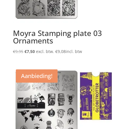
Moyra Stamping plate 03
Ornaments
Oorspronkelijke
Huidige
€
9,95
€
7,50
excl. btw.
€
9,08
incl. btw
prijs
prijs
was:
is:
€9,95.
€7,50.
Aanbieding!