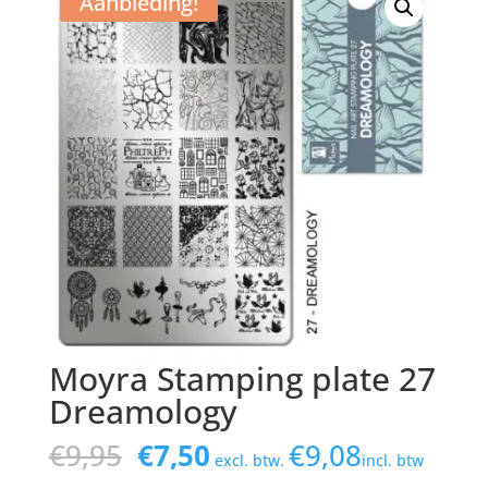
Aanbieding!
Moyra Stamping plate 27
Dreamology
Oorspronkelijke
Huidige
€
9,95
€
7,50
€
9,08
excl. btw.
incl. btw
prijs
prijs