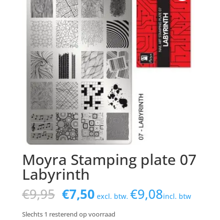
Moyra Stamping plate 07
Labyrinth
Oorspronkelijke
Huidige
€
9,95
€
7,50
€
9,08
excl. btw.
incl. btw
prijs
prijs
was:
is:
Slechts 1 resterend op voorraad