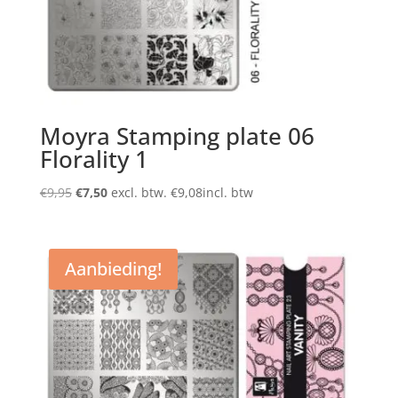
Moyra Stamping plate 06
Florality 1
Oorspronkelijke
Huidige
€
9,95
€
7,50
excl. btw.
€
9,08
incl. btw
prijs
prijs
was:
is:
€9,95.
€7,50.
Aanbieding!