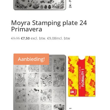
Moyra Stamping plate 24
Primavera
Oorspronkelijke
Huidige
€
9,95
€
7,50
excl. btw.
€
9,08
incl. btw
prijs
prijs
was:
is:
€9,95.
€7,50.
Aanbieding!