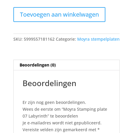
€9,95.
€7,50.
Moyra
Toevoegen aan winkelwagen
Stamping
plate
07
Labyrinth
SKU:
5999557181162
Categorie:
Moyra stempelplaten
aantal
Beoordelingen (0)
Beoordelingen
Er zijn nog geen beoordelingen.
Wees de eerste om “Moyra Stamping plate
07 Labyrinth” te beoordelen
Je e-mailadres wordt niet gepubliceerd.
Vereiste velden zijn gemarkeerd met
*