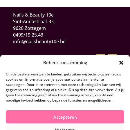
Nails & Beauty 10e
Sint-Annastraat 33,
9620 Zottegem
0499/19.25.43
info@nailsbeauty10e.be
Beheer toestemming
Om de beste ervaringen te bieden, gebruiken wij technologieën zoals
cookies om informatie over je apparaat op te slaan en/of te
raadplegen. Door in te stemmen met deze technologieën kunnen wij
gegevens zoals surfgedrag of unieke ID's op deze site verwerken. Als je
Algemene Voorwaarden
geen toestemming geeft of uw toestemming intrekt, kan dit een
nadelige invloed hebben op bepaalde functies en mogelijkheden.
Herroepen en retourneren
Accepteren
Privacy- en cookiebeleid
Weigeren