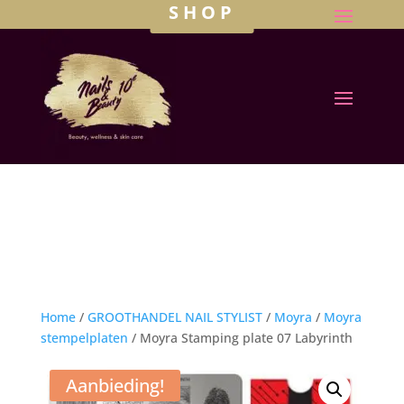
SHOP
Home
/
GROOTHANDEL NAIL STYLIST
/
Moyra
/
Moyra
stempelplaten
/ Moyra Stamping plate 07 Labyrinth
Aanbieding!