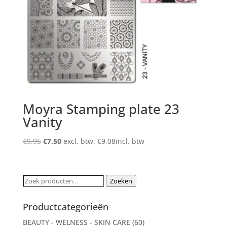
Moyra Stamping plate 23
Vanity
Oorspronkelijke
Huidige
€
9,95
€
7,50
excl. btw.
€
9,08
incl. btw
prijs
prijs
was:
is:
€9,95.
€7,50.
Zoeken
Zoeken
naar:
Productcategorieën
BEAUTY - WELNESS - SKIN CARE
(60)