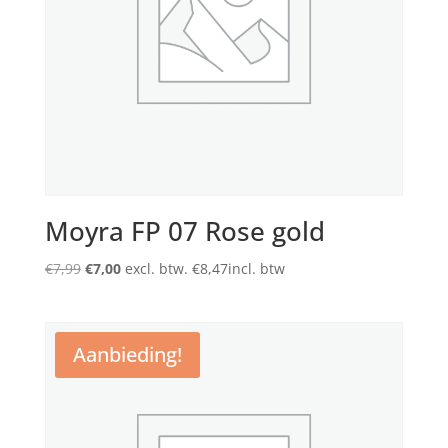
Moyra FP 07 Rose gold
Oorspronkelijke
Huidige
€
7,99
€
7,00
excl. btw.
€
8,47
incl. btw
prijs
prijs
was:
is:
€7,99.
€7,00.
Aanbieding!