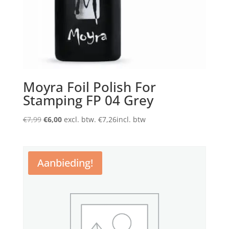
Moyra Foil Polish For
Stamping FP 04 Grey
Oorspronkelijke
Huidige
€
7,99
€
6,00
excl. btw.
€
7,26
incl. btw
prijs
prijs
was:
is:
€7,99.
€6,00.
Aanbieding!