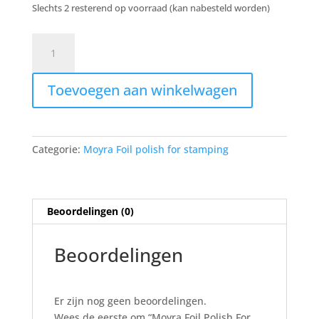
was:
is:
Slechts 2 resterend op voorraad (kan nabesteld worden)
€7,99.
€6,00.
Moyra
Foil
Polish
Toevoegen aan winkelwagen
For
Stamping
FP
01
Categorie:
Moyra Foil polish for stamping
Black
aantal
Beoordelingen (0)
Beoordelingen
Er zijn nog geen beoordelingen.
Wees de eerste om “Moyra Foil Polish For