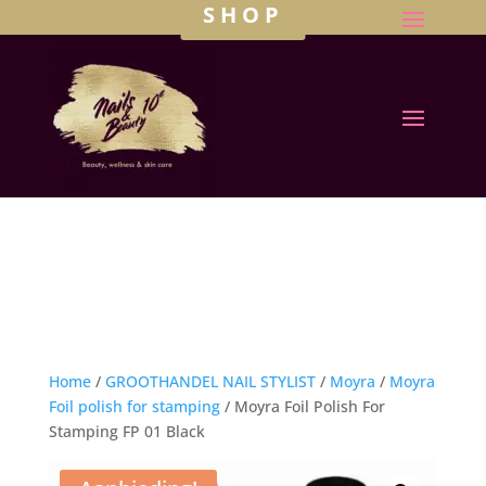
SHOP
Home
/
GROOTHANDEL NAIL STYLIST
/
Moyra
/
Moyra
Foil polish for stamping
/ Moyra Foil Polish For
Stamping FP 01 Black