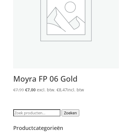
Moyra FP 06 Gold
Oorspronkelijke
Huidige
€
7,99
€
7,00
excl. btw.
€
8,47
incl. btw
prijs
prijs
was:
is:
€7,99.
€7,00.
Zoeken
Zoeken
naar:
Productcategorieën