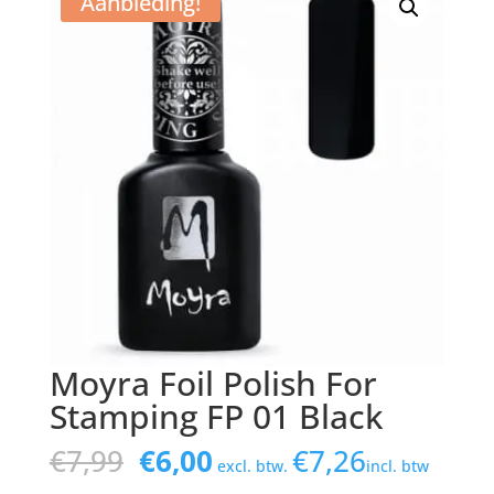
Aanbieding!
Moyra Foil Polish For
Stamping FP 01 Black
Oorspronkelijke
Huidige
€
7,99
€
6,00
€
7,26
excl. btw.
incl. btw
prijs
prijs