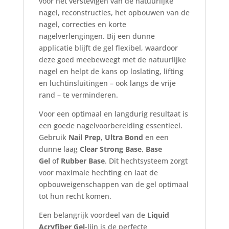
voor het verstevigen van de natuurlijke
nagel, reconstructies, het opbouwen van de
nagel, correcties en korte
nagelverlengingen. Bij een dunne
applicatie blijft de gel flexibel, waardoor
deze goed meebeweegt met de natuurlijke
nagel en helpt de kans op loslating, lifting
en luchtinsluitingen – ook langs de vrije
rand – te verminderen.
Voor een optimaal en langdurig resultaat is
een goede nagelvoorbereiding essentieel.
Gebruik
Nail Prep
,
Ultra Bond
en een
dunne laag
Clear Strong Base
,
Base
Gel
of
Rubber Base
. Dit hechtsysteem zorgt
voor maximale hechting en laat de
opbouweigenschappen van de gel optimaal
tot hun recht komen.
Een belangrijk voordeel van de
Liquid
Acryfiber Gel
-lijn is de perfecte