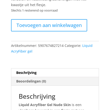
kwastje uit het flesje.
Slechts 1 resterend op voorraad
Liquid
Toevoegen aan winkelwagen
AcryFiber
Gel
Nude
Skin
Artikelnummer:
5907674827214
Categorie:
Liquid
aantal
AcryFiber gel
Beschrijving
Beoordelingen (0)
Beschrijving
Liquid Acryfiber Gel Nude Skin
is een