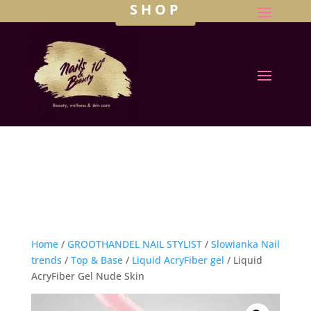
SHOP
Home
/
GROOTHANDEL NAIL STYLIST
/
Slowianka Nail
trends
/
Top & Base
/
Liquid AcryFiber gel
/ Liquid
AcryFiber Gel Nude Skin