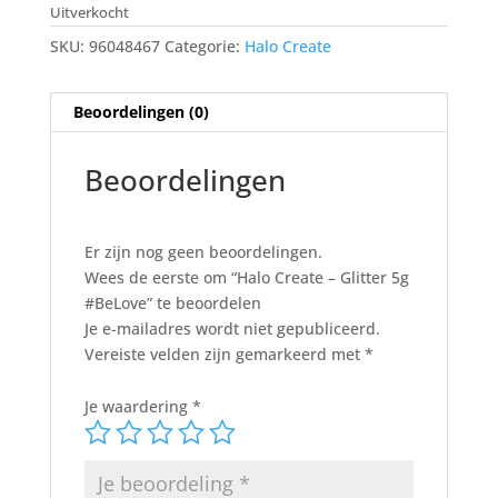
was:
is:
Uitverkocht
€1,90.
€1,33.
SKU:
96048467
Categorie:
Halo Create
Beoordelingen (0)
Beoordelingen
Er zijn nog geen beoordelingen.
Wees de eerste om “Halo Create – Glitter 5g
#BeLove” te beoordelen
Je e-mailadres wordt niet gepubliceerd.
Vereiste velden zijn gemarkeerd met
*
Je waardering
*