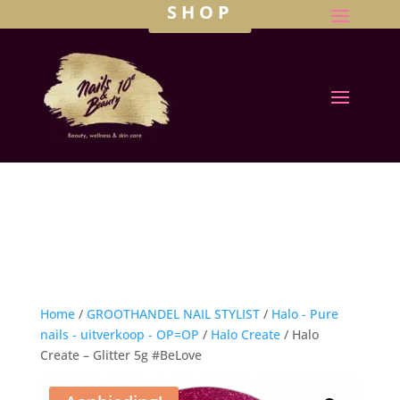
SHOP
Home
/
GROOTHANDEL NAIL STYLIST
/
Halo - Pure
nails - uitverkoop - OP=OP
/
Halo Create
/ Halo
Create – Glitter 5g #BeLove