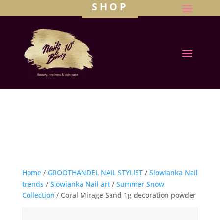
SHOP
Home
/
GROOTHANDEL NAIL STYLIST
/
Slowianka Nail
trends
/
Slowianka Nail art
/
Summer Snow
Collection
/ Coral Mirage Sand 1g decoration powder