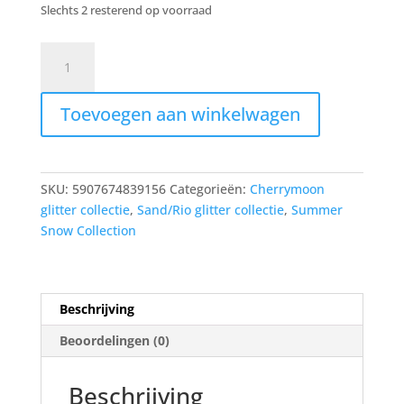
Slechts 2 resterend op voorraad
Coral
Mirage
Sand
Toevoegen aan winkelwagen
1g
decoration
powder
aantal
SKU:
5907674839156
Categorieën:
Cherrymoon
glitter collectie
,
Sand/Rio glitter collectie
,
Summer
Snow Collection
Beschrijving
Beoordelingen (0)
Beschrijving