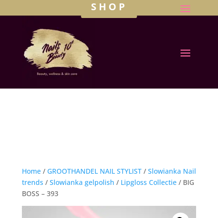
SHOP
Home
/
GROOTHANDEL NAIL STYLIST
/
Slowianka Nail
trends
/
Slowianka gelpolish
/
Lipgloss Collectie
/ BIG
BOSS – 393