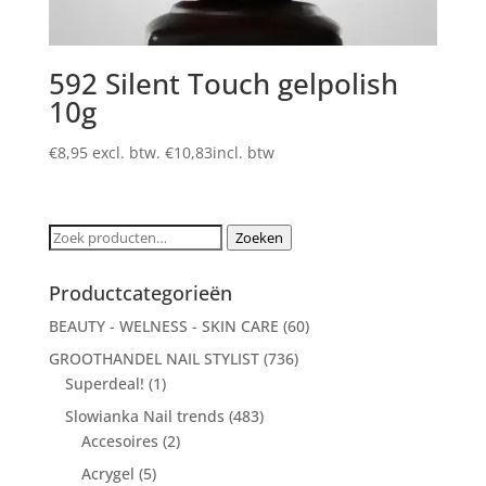
592 Silent Touch gelpolish
10g
€
8,95
excl. btw.
€
10,83
incl. btw
Zoeken
Zoeken
naar:
Productcategorieën
BEAUTY - WELNESS - SKIN CARE
(60)
GROOTHANDEL NAIL STYLIST
(736)
Superdeal!
(1)
Slowianka Nail trends
(483)
Accesoires
(2)
Acrygel
(5)