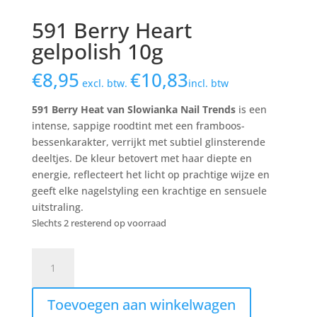
591 Berry Heart
gelpolish 10g
€
8,95
€
10,83
excl. btw.
incl. btw
591 Berry Heat van Slowianka Nail Trends
is een
intense, sappige roodtint met een framboos-
bessenkarakter, verrijkt met subtiel glinsterende
deeltjes. De kleur betovert met haar diepte en
energie, reflecteert het licht op prachtige wijze en
geeft elke nagelstyling een krachtige en sensuele
uitstraling.
Slechts 2 resterend op voorraad
591
Berry
Heart
Toevoegen aan winkelwagen
gelpolish