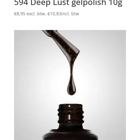
594 Deep Lust gelpolish 10g
€
8,95
excl. btw.
€
10,83
incl. btw