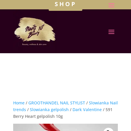
SHOP
Home
/
GROOTHANDEL NAIL STYLIST
/
Slowianka Nail
trends
/
Slowianka gelpolish
/
Dark Valentine
/ 591
Berry Heart gelpolish 10g