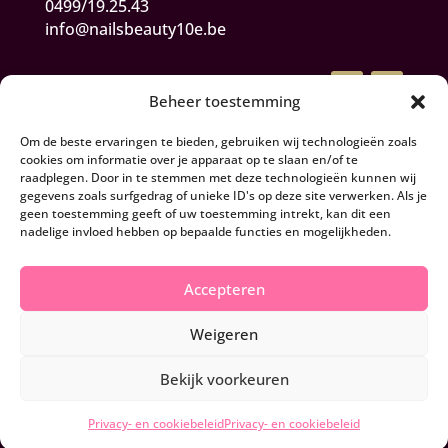
0499/19.25.43
info@nailsbeauty10e.be
Beheer toestemming
Om de beste ervaringen te bieden, gebruiken wij technologieën zoals
cookies om informatie over je apparaat op te slaan en/of te
raadplegen. Door in te stemmen met deze technologieën kunnen wij
gegevens zoals surfgedrag of unieke ID's op deze site verwerken. Als je
Algemene Voorwaarden
geen toestemming geeft of uw toestemming intrekt, kan dit een
nadelige invloed hebben op bepaalde functies en mogelijkheden.
Herroepen en retourneren
Accepteren
Privacy- en cookiebeleid
Weigeren
© 2026 Nails & Beauty 10e - BE0844.166.254
Bekijk voorkeuren
Privacy- en cookiebeleid
Privacy- en cookiebeleid
Webdesign
Connection Communication