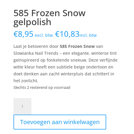
585 Frozen Snow
gelpolish
€
8,95
€
10,83
excl. btw.
incl. btw
Laat je betoveren door
585 Frozen Snow
van
Slowianka Nail Trends – een elegante, winterse tint
geïnspireerd op fonkelende sneeuw. Deze verfijnde
witte kleur heeft een subtiele beige ondertoon en
doet denken aan zacht winterpluis dat schittert in
het zonlicht.
Slechts 2 resterend op voorraad
585
Frozen
Snow
Toevoegen aan winkelwagen
gelpolish
aantal