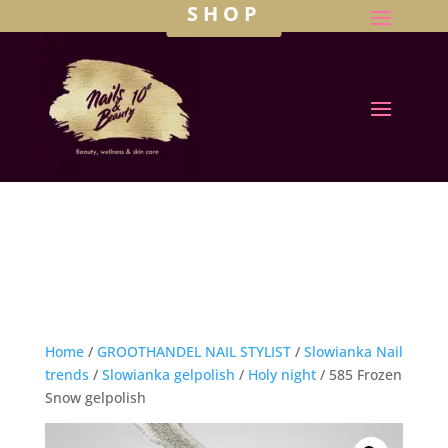
SHOP
Home
/
GROOTHANDEL NAIL STYLIST
/
Slowianka Nail
trends
/
Slowianka gelpolish
/
Holy night
/ 585 Frozen
Snow gelpolish