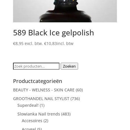
589 Black Ice gelpolish
€
8,95
excl. btw.
€
10,83
incl. btw
Zoeken
Zoeken
naar:
Productcategorieën
BEAUTY - WELNESS - SKIN CARE
(60)
GROOTHANDEL NAIL STYLIST
(736)
Superdeal!
(1)
Slowianka Nail trends
(483)
Accesoires
(2)
Acrygel
(5)