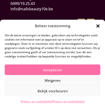
0499/19.25.43
info@nailsbeauty10e.be
Beheer toestemming
Om de beste ervaringen te bieden, gebruiken wij technologieën zoals
cookies om informatie over je apparaat op te slaan en/of te
raadplegen. Door in te stemmen met deze technologieën kunnen wij
gegevens zoals surfgedrag of unieke ID's op deze site verwerken. Als je
Algemene Voorwaarden
geen toestemming geeft of uw toestemming intrekt, kan dit een
nadelige invloed hebben op bepaalde functies en mogelijkheden.
Herroepen en retourneren
Accepteren
Privacy- en cookiebeleid
Weigeren
© 2026 Nails & Beauty 10e - BE0844.166.254
Bekijk voorkeuren
Privacy- en cookiebeleid
Privacy- en cookiebeleid
Webdesign
Connection Communication