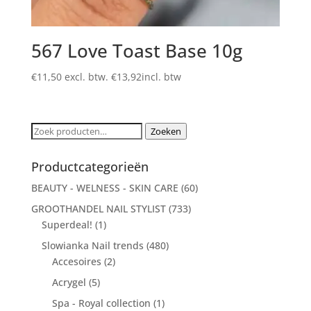
567 Love Toast Base 10g
€
11,50
excl. btw.
€
13,92
incl. btw
Zoeken
Zoeken
naar:
Productcategorieën
BEAUTY - WELNESS - SKIN CARE
(60)
GROOTHANDEL NAIL STYLIST
(733)
Superdeal!
(1)
Slowianka Nail trends
(480)
Accesoires
(2)
Acrygel
(5)
Spa - Royal collection
(1)