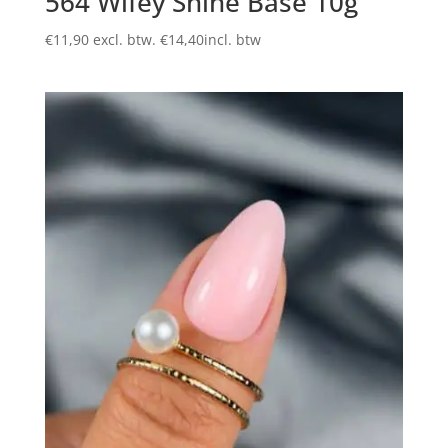
564 Wifey Shine Base 10g
€
11,90
excl. btw.
€
14,40
incl. btw