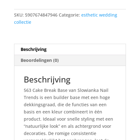
Base
10g
SKU:
5907674847946
Categorie:
esthetic wedding
aantal
collectie
Beschrijving
Beoordelingen (0)
Beschrijving
563 Cake Break Base van Slowianka Nail
Trends is een builder base met een hoge
dekkingsgraad, die de functies van een
basis en een kleur combineert in één
product. Ideaal voor snelle styling met een
“natuurlijke look” en als achtergrond voor
decoraties. De romige consistentie