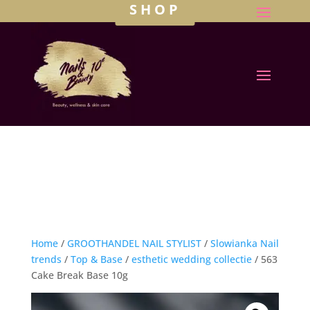
SHOP
Home
/
GROOTHANDEL NAIL STYLIST
/
Slowianka Nail
trends
/
Top & Base
/
esthetic wedding collectie
/ 563
Cake Break Base 10g