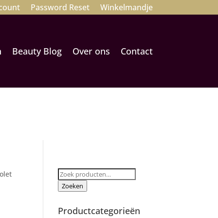
count
Password Reset
Winkelmandje
n
Beauty Blog
Over ons
Contact
Zoeken
olet
naar:
Zoeken
Productcategorieën