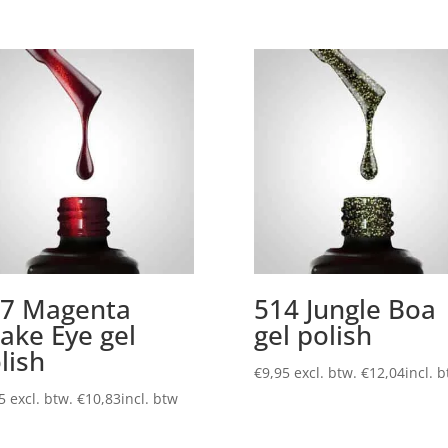
7 Magenta
514 Jungle Boa
ake Eye gel
gel polish
lish
€
9,95
excl. btw.
€
12,04
incl. 
5
excl. btw.
€
10,83
incl. btw