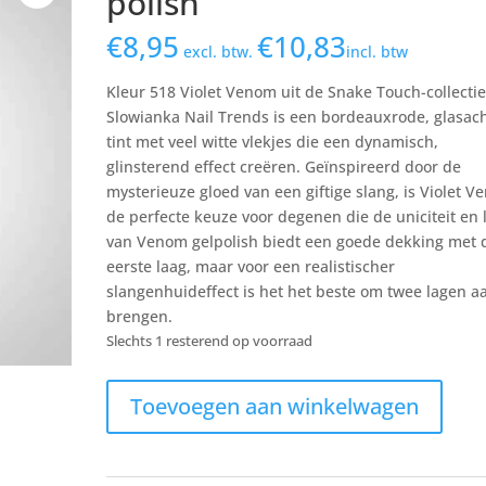
polish
€
8,95
€
10,83
excl. btw.
incl. btw
Kleur 518 Violet Venom uit de Snake Touch-collecti
Slowianka Nail Trends is een bordeauxrode, glasac
tint met veel witte vlekjes die een dynamisch,
glinsterend effect creëren. Geïnspireerd door de
mysterieuze gloed van een giftige slang, is Violet 
de perfecte keuze voor degenen die de uniciteit en 
van Venom gelpolish biedt een goede dekking met 
eerste laag, maar voor een realistischer
slangenhuideffect is het het beste om twee lagen a
brengen.
Slechts 1 resterend op voorraad
518
Toevoegen aan winkelwagen
Violet
Venom
gel