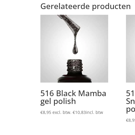
Gerelateerde producten
516 Black Mamba
51
gel polish
Sn
po
€
8,95
excl. btw.
€
10,83
incl. btw
€
8,9