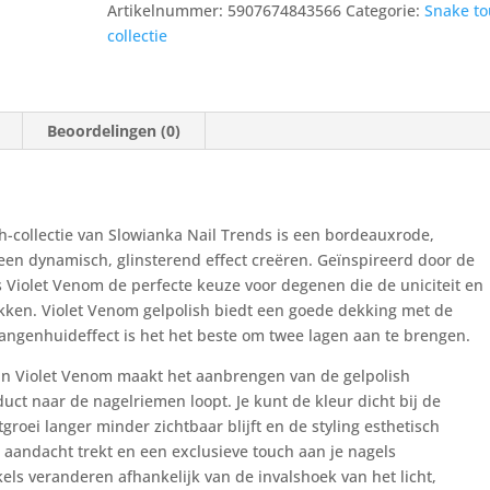
polish
Artikelnummer:
5907674843566
Categorie:
Snake t
aantal
collectie
Beoordelingen (0)
h-collectie van Slowianka Nail Trends is een bordeauxrode,
e een dynamisch, glinsterend effect creëren. Geïnspireerd door de
is Violet Venom de perfecte keuze voor degenen die de uniciteit en
kken. Violet Venom gelpolish biedt een goede dekking met de
slangenhuideffect is het het beste om twee lagen aan te brengen.
an Violet Venom maakt het aanbrengen van de gelpolish
uct naar de nagelriemen loopt. Je kunt de kleur dicht bij de
oei langer minder zichtbaar blijft en de styling esthetisch
e aandacht trekt en een exclusieve touch aan je nagels
kels veranderen afhankelijk van de invalshoek van het licht,