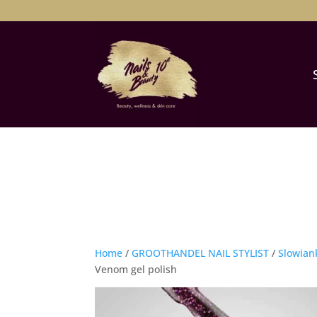
Home
/
GROOTHANDEL NAIL STYLIST
/
Slowian
Venom gel polish