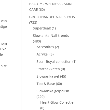
BEAUTY - WELNESS - SKIN
CARE
(60)
GROOTHANDEL NAIL STYLIST
e van
(733)
htige
Superdeal!
(1)
Slowianka Nail trends
(480)
Venom
Accesoires
(2)
luxe
Acrygel
(5)
de
Spa - Royal collection
(1)
an te
Startpakketen
(0)
Slowianka gel
(45)
Top & Base
(60)
Slowianka gelpolish
(220)
Heart Glow Collectie
(0)