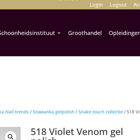
Login
Logout
Ac
Schoonheidsinstituut
Groothandel
Opleidinge
ka Nail trends
/
Slowianka gelpolish
/
Snake touch collectie
/ 518 Vi
518 Violet Venom gel