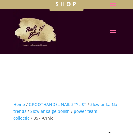
SHOP
Home
/
GROOTHANDEL NAIL STYLIST
/
Slowianka Nail
trends
/
Slowianka gelpolish
/
power team
collectie
/ 357 Annie