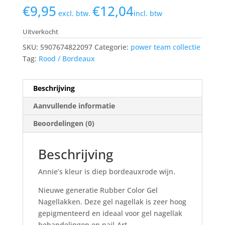
€
9,95
€
12,04
excl. btw.
incl. btw
Uitverkocht
SKU:
5907674822097
Categorie:
power team collectie
Tag:
Rood / Bordeaux
Beschrijving
Aanvullende informatie
Beoordelingen (0)
Beschrijving
Annie’s kleur is diep bordeauxrode wijn.
Nieuwe generatie Rubber Color Gel
Nagellakken. Deze gel nagellak is zeer hoog
gepigmenteerd en ideaal voor gel nagellak
behandelingen en nail-Art.