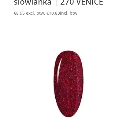
slowianka | 270 VENICE
€
8,95
excl. btw.
€
10,83
incl. btw