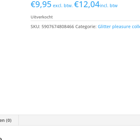
€
9,95
€
12,04
excl. btw.
incl. btw
Uitverkocht
SKU:
5907674808466
Categorie:
Glitter pleasure coll
en (0)
e