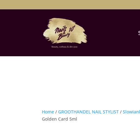
Home
/
GROOTHANDEL NAIL STYLIST
/
Slowian
Golden Card 5ml