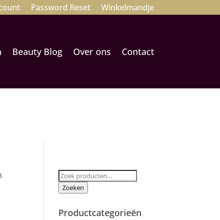
count
Password Reset
Winkelmandje
n
Beauty Blog
Over ons
Contact
Zoeken
3
naar:
Zoeken
Productcategorieën