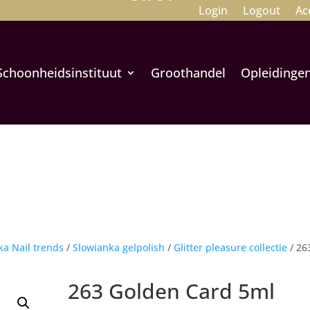
Login
Logout
Ac
Schoonheidsinstituut
Groothandel
Opleidinge
ka Nail trends
/
Slowianka gelpolish
/
Glitter pleasure collectie
/ 26
263 Golden Card 5ml