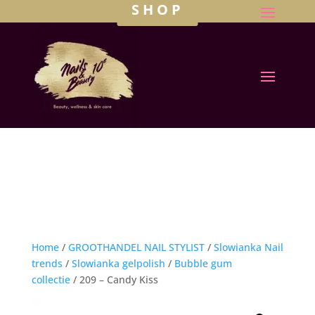
SHOP
Home
/
GROOTHANDEL NAIL STYLIST
/
Slowianka Nail
trends
/
Slowianka gelpolish
/
Bubble gum
collectie
/ 209 – Candy Kiss