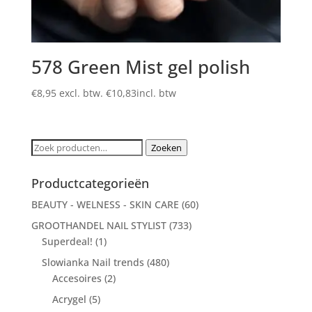
578 Green Mist gel polish
€
8,95
excl. btw.
€
10,83
incl. btw
Zoeken
Zoeken
naar:
Productcategorieën
BEAUTY - WELNESS - SKIN CARE
(60)
GROOTHANDEL NAIL STYLIST
(733)
Superdeal!
(1)
Slowianka Nail trends
(480)
Accesoires
(2)
Acrygel
(5)