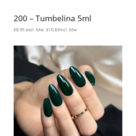
200 – Tumbelina 5ml
€
8,95
excl. btw.
€
10,83
incl. btw