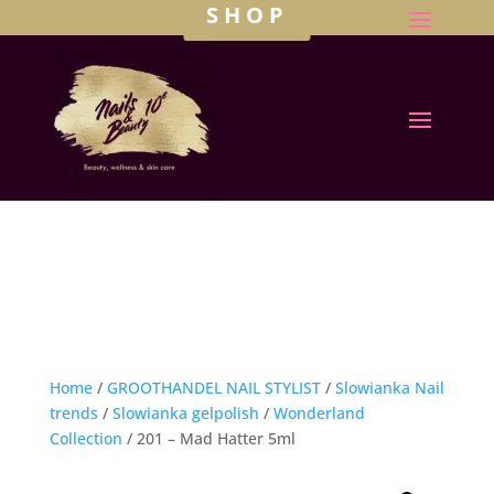
SHOP
Home
/
GROOTHANDEL NAIL STYLIST
/
Slowianka Nail
trends
/
Slowianka gelpolish
/
Wonderland
Collection
/ 201 – Mad Hatter 5ml