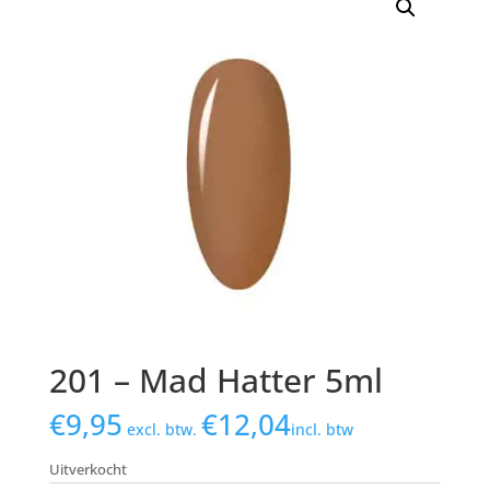
201 – Mad Hatter 5ml
€
9,95
€
12,04
excl. btw.
incl. btw
Uitverkocht