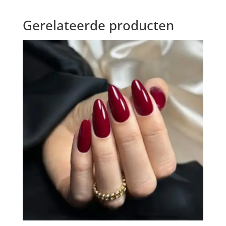
tot
€9,95
Gerelateerde producten