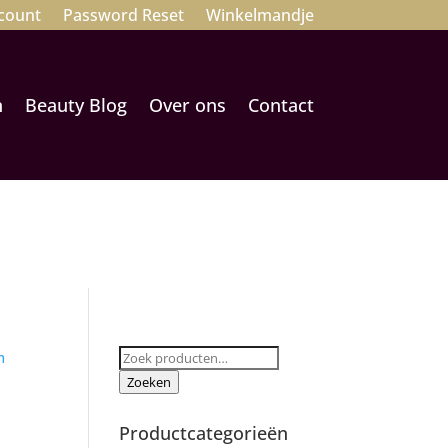
count
Password Reset
Winkelmandje
n
Beauty Blog
Over ons
Contact
Zoeken
m
naar:
Zoeken
Productcategorieën