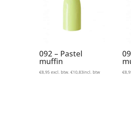
092 – Pastel
09
muffin
mu
€
8,95
excl. btw.
€
10,83
incl. btw
€
8,9