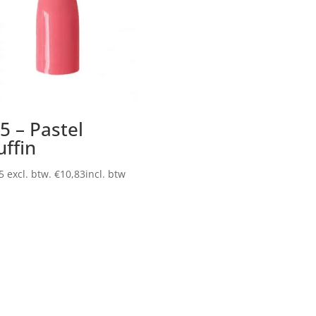
5 – Pastel
ffin
5
excl. btw.
€
10,83
incl. btw