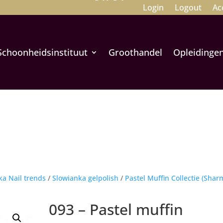
Login
Logout
Ac
Schoonheidsinstituut
Groothandel
Opleidinge
ka Nail trends
/
Slowianka gelpolish
/
Pastel Muffin Collectie (Shar
093 – Pastel muffin