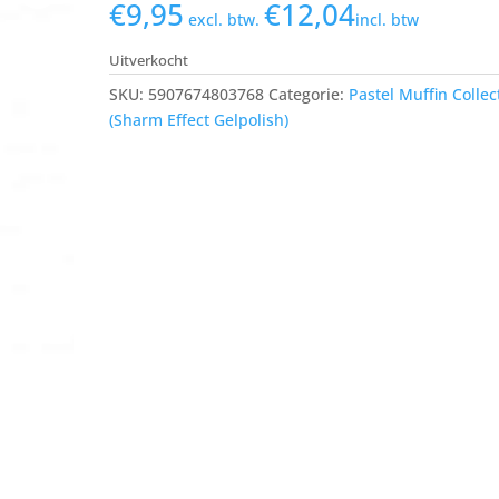
€
9,95
€
12,04
excl. btw.
incl. btw
Uitverkocht
SKU:
5907674803768
Categorie:
Pastel Muffin Collec
(Sharm Effect Gelpolish)