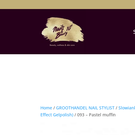
Home
/
GROOTHANDEL NAIL STYLIST
/
Slowian
Effect Gelpolish)
/ 093 – Pastel muffin