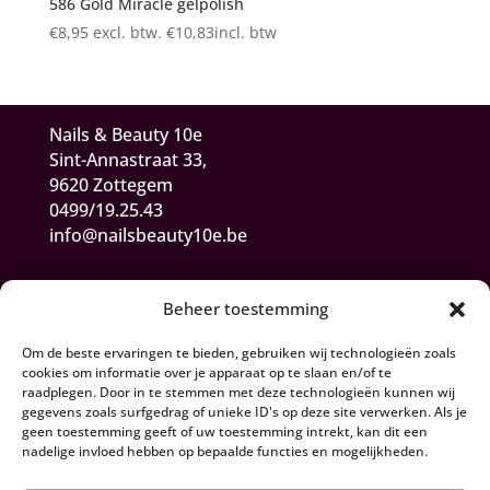
586 Gold Miracle gelpolish
€
8,95
excl. btw.
€
10,83
incl. btw
Nails & Beauty 10e
Sint-Annastraat 33,
9620 Zottegem
0499/19.25.43
info@nailsbeauty10e.be
Beheer toestemming
Om de beste ervaringen te bieden, gebruiken wij technologieën zoals
cookies om informatie over je apparaat op te slaan en/of te
raadplegen. Door in te stemmen met deze technologieën kunnen wij
gegevens zoals surfgedrag of unieke ID's op deze site verwerken. Als je
Algemene Voorwaarden
geen toestemming geeft of uw toestemming intrekt, kan dit een
nadelige invloed hebben op bepaalde functies en mogelijkheden.
Herroepen en retourneren