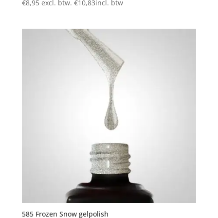
€
8,95
excl. btw.
€
10,83
incl. btw
585 Frozen Snow gelpolish