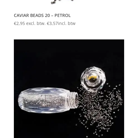
CAVIAR BEADS 20 – PETROL
€
2,95
excl. btw.
€
3,57
incl. btw