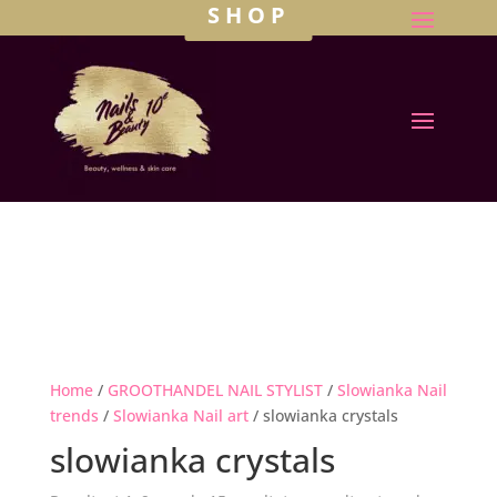
SHOP
Home
/
GROOTHANDEL NAIL STYLIST
/
Slowianka Nail
trends
/
Slowianka Nail art
/ slowianka crystals
slowianka crystals