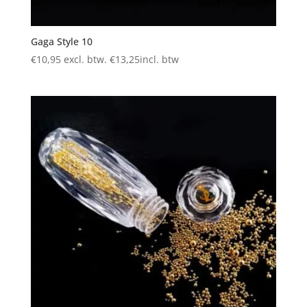
Gaga Style 10
€
10,95
excl. btw.
€
13,25
incl. btw