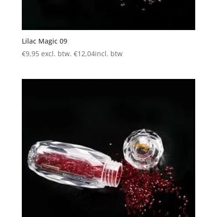
Lilac Magic 09
€
9,95
excl. btw.
€
12,04
incl. btw