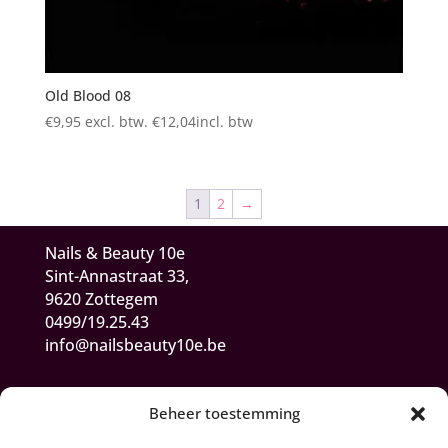
Old Blood 08
€
9,95
excl. btw.
€
12,04
incl. btw
1
2
→
Nails & Beauty 10e
Sint-Annastraat 33,
9620 Zottegem
0499/19.25.43
info@nailsbeauty10e.be
Beheer toestemming