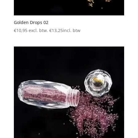
Golden Drops 02
€
10,95
excl. btw.
€
13,25
incl. btw