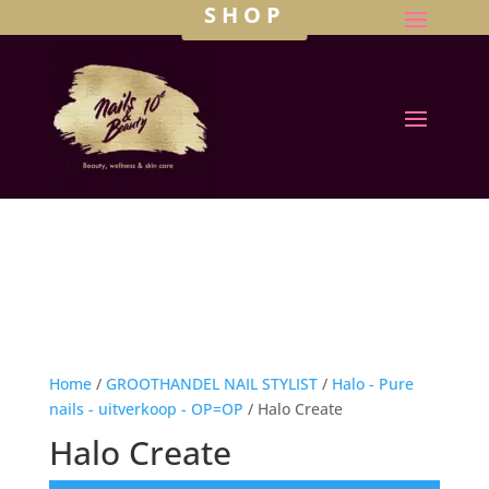
SHOP
Home
/
GROOTHANDEL NAIL STYLIST
/
Halo - Pure
nails - uitverkoop - OP=OP
/ Halo Create
Halo Create