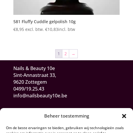
581 Fluffy Cuddle gelpolish 10g
€
8,95
excl. btw.
€
10,83
incl. btw
1
2
→
Nails & Beauty 10e
Sint-Annastraat 33,
9620 Zottegem
0499/19.25.43
info@nailsbeauty10e.be
Beheer toestemming
Om de beste ervaringen te bieden, gebruiken wij technologieën zoals