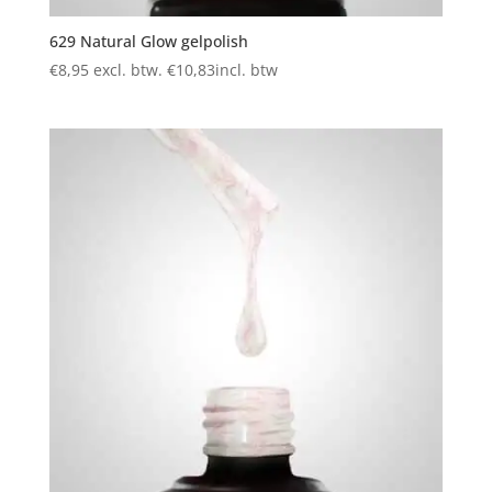
629 Natural Glow gelpolish
€
8,95
excl. btw.
€
10,83
incl. btw