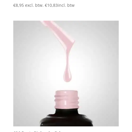
€
8,95
excl. btw.
€
10,83
incl. btw