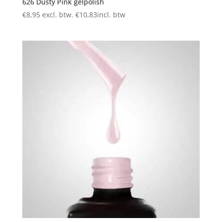
626 Dusty Pink gelpolish
€
8,95
excl. btw.
€
10,83
incl. btw