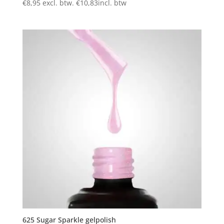
€
8,95
excl. btw.
€
10,83
incl. btw
625 Sugar Sparkle gelpolish