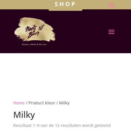
SHOP
Home
/ Product kleur / Milky
Milky
Resultaat 1–9 van de 12 resultaten wordt getoond