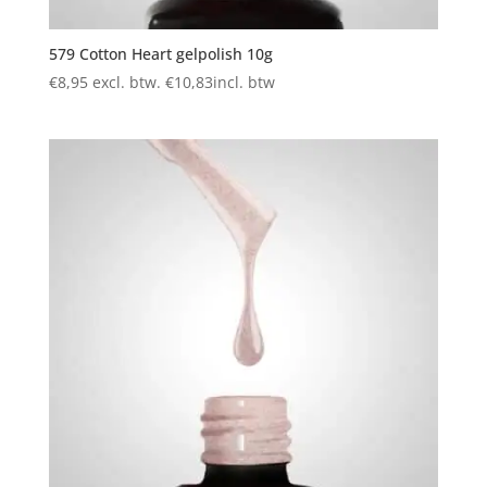
579 Cotton Heart gelpolish 10g
€
8,95
excl. btw.
€
10,83
incl. btw